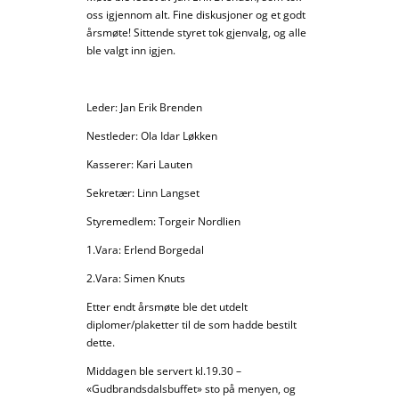
oss igjennom alt. Fine diskusjoner og et godt
årsmøte! Sittende styret tok gjenvalg, og alle
ble valgt inn igjen.
Leder: Jan Erik Brenden
Nestleder: Ola Idar Løkken
Kasserer: Kari Lauten
Sekretær: Linn Langset
Styremedlem: Torgeir Nordlien
1.Vara: Erlend Borgedal
2.Vara: Simen Knuts
Etter endt årsmøte ble det utdelt
diplomer/plaketter til de som hadde bestilt
dette.
Middagen ble servert kl.19.30 –
«Gudbrandsdalsbuffet» sto på menyen, og