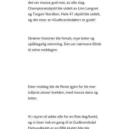
det var masse god mat, av alle slag.
Championatskjold ble utdelt av Linn Langset
og Torgeir Nordlien. Hele 41 skjold ble utdelt,
og det viser at «Gudbrandsdøler» er gode!
Skrøner historier ble fortalt, mye latter og
upåklagelig stemning. Det var nærmere 60stk
til selve middagen.
Etter middag ble de fleste igjen for litt mer
tullprat utover kvelden, med masse dans og
latter.
Vi i styret vil takke alle for en flott dag/kveld,
og vi viser nok en gang til at Gudbrandsdal
Elghundklubb er en BRA klubb! Alle blir