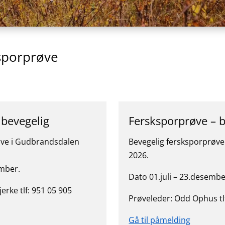
sporprøve
 bevegelig
Fersksporprøve – b
øve i Gudbrandsdalen
Bevegelig fersksporprøv
2026.
mber.
Dato 01.juli – 23.desembe
erke tlf: 951 05 905
Prøveleder: Odd Ophus tl
Gå til påmelding