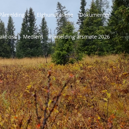
Påmelding
Elghundrasene
Dokumenter
akt oss
Medlem
Påmelding årsmøte 2026