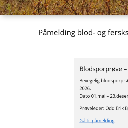
Påmelding blod- og fersk
Blodsporprøve –
Bevegelig blodsporpr
2026.
Dato 01.mai – 23.dese
Prøveleder: Odd Erik Bj
Gå til påmelding