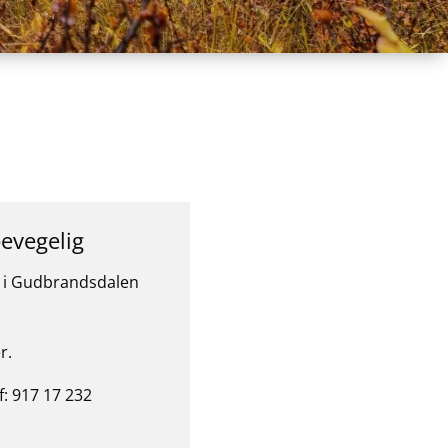
evegelig
e i Gudbrandsdalen
r.
f: 917 17 232