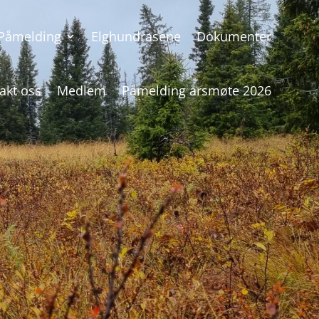
Påmelding
Elghundrasene
Dokumenter
akt oss
Medlem
Påmelding årsmøte 2026