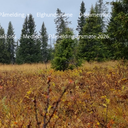
Påmelding
Elghundrasene
Dokumenter
akt oss
Medlem
Påmelding årsmøte 2026