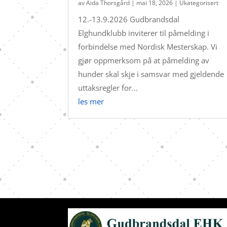
av
Aida Thorsgård
|
mai 18, 2026
|
Ukategorisert
12.-13.9.2026 Gudbrandsdal
Elghundklubb inviterer til påmelding i
forbindelse med Nordisk Mesterskap. Vi
gjør oppmerksom på at påmelding av
hunder skal skje i samsvar med gjeldende
uttaksregler for...
les mer