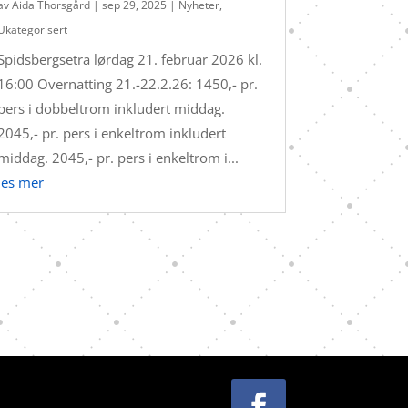
av
Aida Thorsgård
|
sep 29, 2025
|
Nyheter
,
Ukategorisert
Spidsbergsetra lørdag 21. februar 2026 kl.
16:00 Overnatting 21.-22.2.26: 1450,- pr.
pers i dobbeltrom inkludert middag.
2045,- pr. pers i enkeltrom inkludert
middag. 2045,- pr. pers i enkeltrom i...
les mer