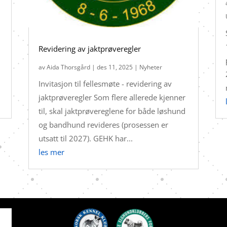
Revidering av jaktprøveregler
av
Aida Thorsgård
|
des 11, 2025
|
Nyheter
Invitasjon til fellesmøte - revidering av
jaktprøveregler Som flere allerede kjenner
til, skal jaktprøvereglene for både løshund
og bandhund revideres (prosessen er
utsatt til 2027). GEHK har...
les mer